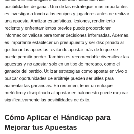
posibilidades de ganar. Una de las estrategias más importantes
es investigar a fondo a los equipos y jugadores antes de realizar
una apuesta. Analizar estadísticas, lesiones, rendimiento
reciente y enfrentamientos previos puede proporcionar
información valiosa para tomar decisiones informadas. Además,
es importante establecer un presupuesto y ser disciplinado al
gestionar las apuestas, evitando apostar más de lo que se
puede permitir perder. También es recomendable diversificar las
apuestas y no apostar solo en un tipo de mercado, como el
ganador del partido. Utilizar estrategias como apostar en vivo o
buscar oportunidades de arbitraje pueden ser útiles para
aumentar las ganancias. En resumen, tener un enfoque
metódico y disciplinado al apostar en baloncesto puede mejorar
significativamente las posibilidades de éxito.
Cómo Aplicar el Hándicap para
Mejorar tus Apuestas