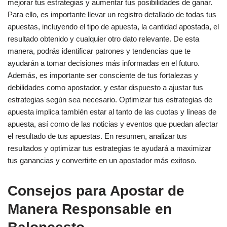
mejorar tus estrategias y aumentar tus posibilidades de ganar.
Para ello, es importante llevar un registro detallado de todas tus
apuestas, incluyendo el tipo de apuesta, la cantidad apostada, el
resultado obtenido y cualquier otro dato relevante. De esta
manera, podrás identificar patrones y tendencias que te
ayudarán a tomar decisiones más informadas en el futuro.
Además, es importante ser consciente de tus fortalezas y
debilidades como apostador, y estar dispuesto a ajustar tus
estrategias según sea necesario. Optimizar tus estrategias de
apuesta implica también estar al tanto de las cuotas y líneas de
apuesta, así como de las noticias y eventos que puedan afectar
el resultado de tus apuestas. En resumen, analizar tus
resultados y optimizar tus estrategias te ayudará a maximizar
tus ganancias y convertirte en un apostador más exitoso.
Consejos para Apostar de
Manera Responsable en