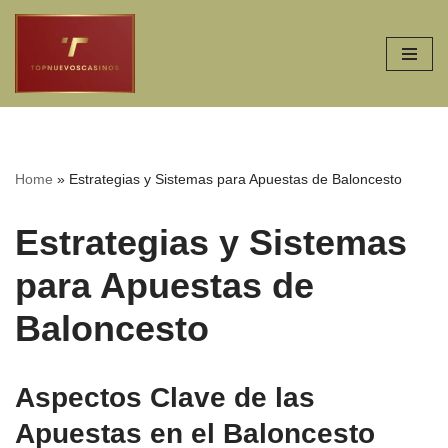
Saltar
al
contenido
Home
»
Estrategias y Sistemas para Apuestas de Baloncesto
Estrategias y Sistemas
para Apuestas de
Baloncesto
Aspectos Clave de las
Apuestas en el Baloncesto