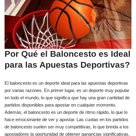
Por Qué el Baloncesto es Ideal
para las Apuestas Deportivas?
El baloncesto es un deporte ideal para las apuestas deportivas
por varias razones. En primer lugar, es un deporte muy popular
en todo el mundo, lo que significa que hay una gran cantidad de
partidos disponibles para apostar en cualquier momento.
Además, el baloncesto es un deporte de ritmo rápido, lo que lo
hace emocionante de ver y apostar. Las cuotas en los partidos
de baloncesto suelen ser muy competitivas, lo que brinda a los
apostadores la oportunidad de obtener ganancias significativas.