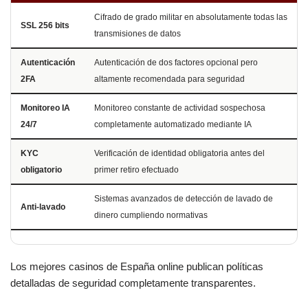
Cifrado de grado militar en absolutamente todas las
SSL 256 bits
transmisiones de datos
Autenticación
Autenticación de dos factores opcional pero
2FA
altamente recomendada para seguridad
Monitoreo IA
Monitoreo constante de actividad sospechosa
24/7
completamente automatizado mediante IA
KYC
Verificación de identidad obligatoria antes del
obligatorio
primer retiro efectuado
Sistemas avanzados de detección de lavado de
Anti-lavado
dinero cumpliendo normativas
Los mejores casinos de España online publican políticas
detalladas de seguridad completamente transparentes.