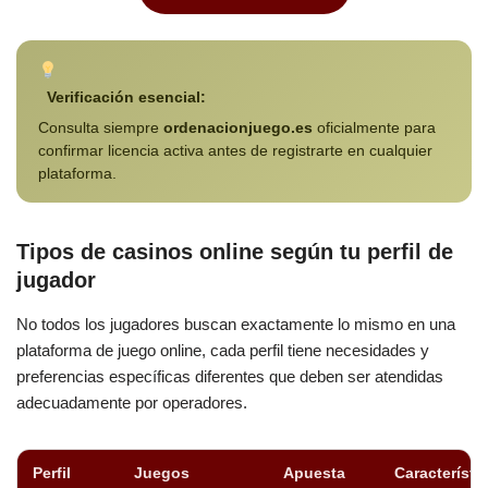
Verificación esencial:
Consulta siempre
ordenacionjuego.es
oficialmente para
confirmar licencia activa antes de registrarte en cualquier
plataforma.
Tipos de casinos online según tu perfil de
jugador
No todos los jugadores buscan exactamente lo mismo en una
plataforma de juego online, cada perfil tiene necesidades y
preferencias específicas diferentes que deben ser atendidas
adecuadamente por operadores.
Perfil
Juegos
Apuesta
Característi