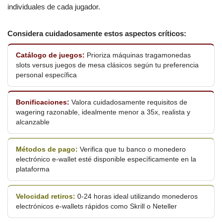
individuales de cada jugador.
Considera cuidadosamente estos aspectos críticos:
Catálogo de juegos:
Prioriza máquinas tragamonedas
slots versus juegos de mesa clásicos según tu preferencia
personal específica
Bonificaciones:
Valora cuidadosamente requisitos de
wagering razonable, idealmente menor a 35x, realista y
alcanzable
Métodos de pago:
Verifica que tu banco o monedero
electrónico e-wallet esté disponible específicamente en la
plataforma
Velocidad retiros:
0-24 horas ideal utilizando monederos
electrónicos e-wallets rápidos como Skrill o Neteller