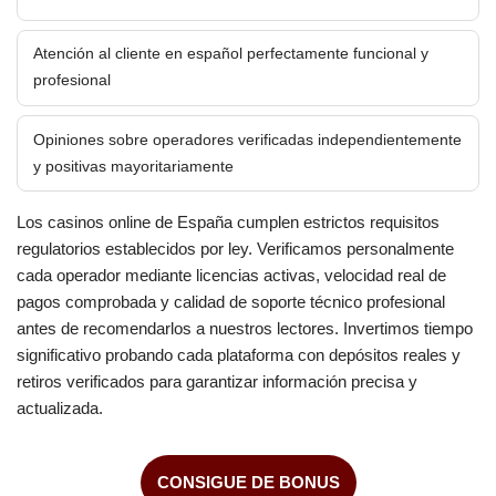
Atención al cliente en español perfectamente funcional y
profesional
Opiniones sobre operadores verificadas independientemente
y positivas mayoritariamente
Los casinos online de España cumplen estrictos requisitos
regulatorios establecidos por ley. Verificamos personalmente
cada operador mediante licencias activas, velocidad real de
pagos comprobada y calidad de soporte técnico profesional
antes de recomendarlos a nuestros lectores. Invertimos tiempo
significativo probando cada plataforma con depósitos reales y
retiros verificados para garantizar información precisa y
actualizada.
CONSIGUE DE BONUS