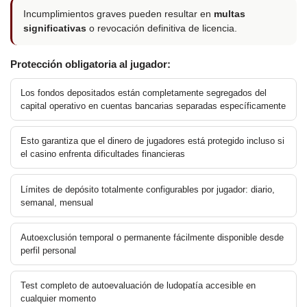
Incumplimientos graves pueden resultar en
multas
significativas
o revocación definitiva de licencia.
Protección obligatoria al jugador:
Los fondos depositados están completamente segregados del
capital operativo en cuentas bancarias separadas específicamente
Esto garantiza que el dinero de jugadores está protegido incluso si
el casino enfrenta dificultades financieras
Límites de depósito totalmente configurables por jugador: diario,
semanal, mensual
Autoexclusión temporal o permanente fácilmente disponible desde
perfil personal
Test completo de autoevaluación de ludopatía accesible en
cualquier momento