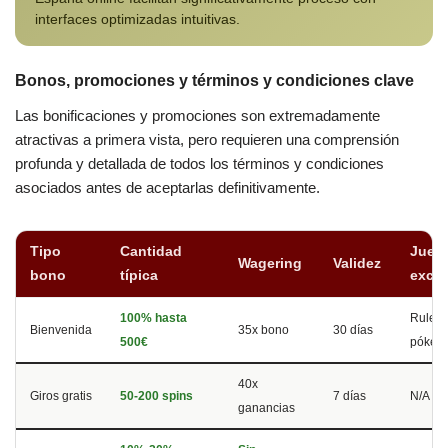
interfaces optimizadas intuitivas.
Bonos, promociones y términos y condiciones clave
Las bonificaciones y promociones son extremadamente
atractivas a primera vista, pero requieren una comprensión
profunda y detallada de todos los términos y condiciones
asociados antes de aceptarlas definitivamente.
Tipo
Cantidad
Jueg
Wagering
Validez
bono
típica
exclu
100% hasta
Ruleta,
Bienvenida
35x bono
30 días
500€
póker
40x
Giros gratis
50-200 spins
7 días
N/A es
ganancias