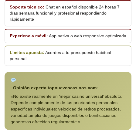
Soporte técnico:
Chat en español disponible 24 horas 7
días semana funcional y profesional respondiendo
rápidamente
Experiencia móvil:
App nativa o web responsive optimizada
Límites apuesta:
Acordes a tu presupuesto habitual
personal
Opinión experta topnuevoscasinos.com:
«No existe realmente un ‘mejor casino universal’ absoluto.
Depende completamente de tus prioridades personales
específicas individuales: velocidad de retiros procesados,
variedad amplia de juegos disponibles o bonificaciones
generosas ofrecidas regularmente.»