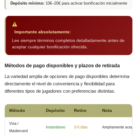
Depósito mínimo:
10€–20€ para activar bonificación inicialmente
Importante absolutamente:
Lee siempre términos completos detalladamente antes de
aceptar cualquier bonificación ofrecida.
Métodos de pago disponibles y plazos de retirada
La variedad amplia de opciones de pago disponibles determina
directamente el nivel de conveniencia y flexibilidad para
diferentes tipos de jugadores con preferencias distintas.
Método
Depósito
Retiro
Nota
Visa /
Instantáneo
3-5 días
Ampliamente acepta
Mastercard