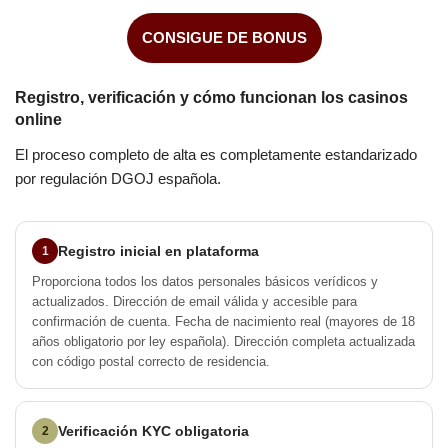
CONSIGUE DE BONUS
Registro, verificación y cómo funcionan los casinos
online
El proceso completo de alta es completamente estandarizado
por regulación DGOJ española.
Registro inicial en plataforma
1
Proporciona todos los datos personales básicos verídicos y
actualizados. Dirección de email válida y accesible para
confirmación de cuenta. Fecha de nacimiento real (mayores de 18
años obligatorio por ley española). Dirección completa actualizada
con código postal correcto de residencia.
Verificación KYC obligatoria
2