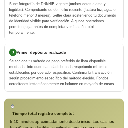
Sube fotografía de DNI/NIE vigente (ambas caras claras y
legibles). Comprobante de domicilio reciente (factura luz, agua o
teléfono menor 3 meses). Selfie clara sosteniendo tu documento
de identidad visible para verificación. Algunos operadores
permiten jugar antes de completar verificación total
temporalmente.
Primer depósito realizado
3
Selecciona tu método de pago preferido de lista disponible
mostrada. Introduce cantidad deseada respetando mínimos
establecidos por operador específico. Confirma la transacción
según procedimiento específico del método elegido. Fondos
acreditados instantáneamente en balance en mayoría de casos.
Tiempo total registro completo:
5-10 minutos aproximadamente desde inicio. Los casinos
España online facilitan significativamente proceso con