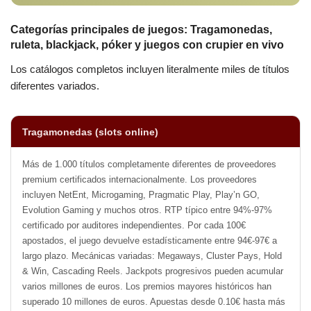
Categorías principales de juegos: Tragamonedas,
ruleta, blackjack, póker y juegos con crupier en vivo
Los catálogos completos incluyen literalmente miles de títulos
diferentes variados.
Tragamonedas (slots online)
Más de 1.000 títulos completamente diferentes de proveedores
premium certificados internacionalmente. Los proveedores
incluyen NetEnt, Microgaming, Pragmatic Play, Play’n GO,
Evolution Gaming y muchos otros. RTP típico entre 94%-97%
certificado por auditores independientes. Por cada 100€
apostados, el juego devuelve estadísticamente entre 94€-97€ a
largo plazo. Mecánicas variadas: Megaways, Cluster Pays, Hold
& Win, Cascading Reels. Jackpots progresivos pueden acumular
varios millones de euros. Los premios mayores históricos han
superado 10 millones de euros. Apuestas desde 0.10€ hasta más