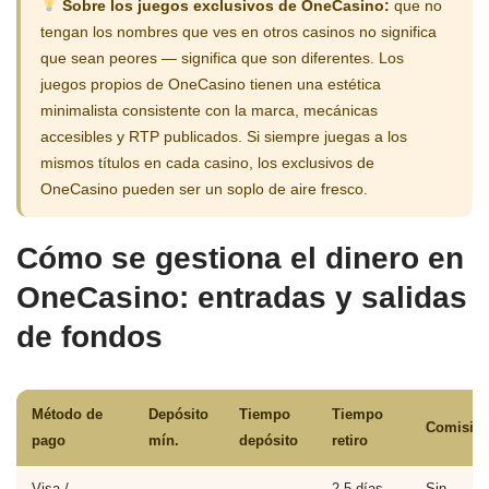
Sobre los juegos exclusivos de OneCasino:
que no
tengan los nombres que ves en otros casinos no significa
que sean peores — significa que son diferentes. Los
juegos propios de OneCasino tienen una estética
minimalista consistente con la marca, mecánicas
accesibles y RTP publicados. Si siempre juegas a los
mismos títulos en cada casino, los exclusivos de
OneCasino pueden ser un soplo de aire fresco.
Cómo se gestiona el dinero en
OneCasino: entradas y salidas
de fondos
Método de
Depósito
Tiempo
Tiempo
Comisió
pago
mín.
depósito
retiro
Visa /
2-5 días
Sin