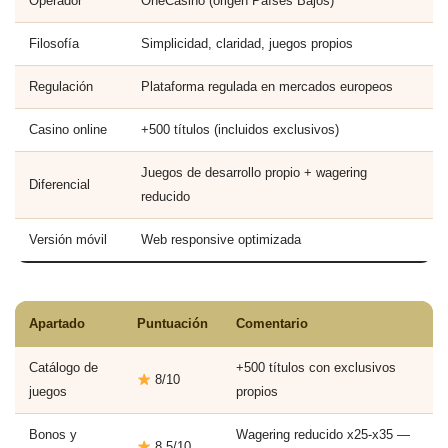
Operador
OneCasino (origen Países Bajos)
Filosofía
Simplicidad, claridad, juegos propios
Regulación
Plataforma regulada en mercados europeos
Casino online
+500 títulos (incluidos exclusivos)
Juegos de desarrollo propio + wagering
Diferencial
reducido
Versión móvil
Web responsive optimizada
Apartado
Puntuación
Comentario
Catálogo de
+500 títulos con exclusivos
8/10
juegos
propios
Bonos y
Wagering reducido x25-x35 —
8.5/10