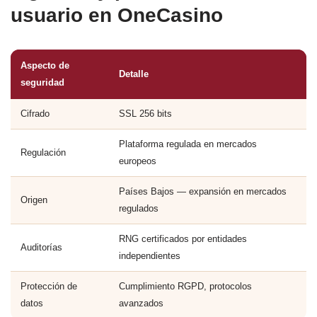
usuario en OneCasino
Aspecto de
Detalle
seguridad
Cifrado
SSL 256 bits
Plataforma regulada en mercados
Regulación
europeos
Países Bajos — expansión en mercados
Origen
regulados
RNG certificados por entidades
Auditorías
independientes
Protección de
Cumplimiento RGPD, protocolos
datos
avanzados